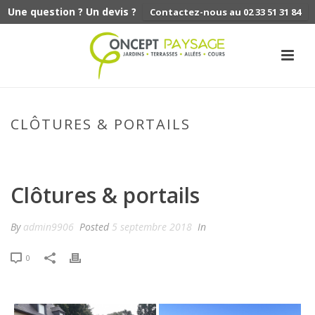
Une question ? Un devis ?
Contactez-nous au 02 33 51 31 84
CLÔTURES & PORTAILS
ACCUEIL
»
CLÔTURES & PORTAILS
Clôtures & portails
By
admin9906
Posted
5 septembre 2018
In
0