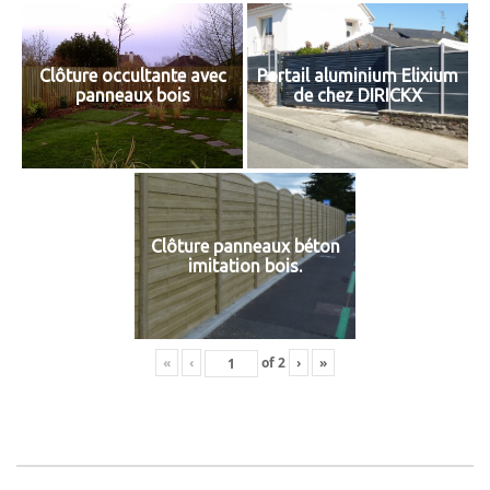
Clôture occultante avec
Portail aluminium Elixium
panneaux bois
de chez DIRICKX
Clôture panneaux béton
imitation bois.
«
‹
of
2
›
»