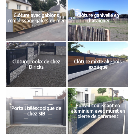
Clôture avec gabions
Clôture ganivelle en
remplissage galets de mer
chataigner
Clôture Lookx de chez
Clôture mixte alu-bois
Diricks
exotique
Portail coulissant en
Portail téléscopique de
aluminium avec muret en
chez SIB
pierre de parement