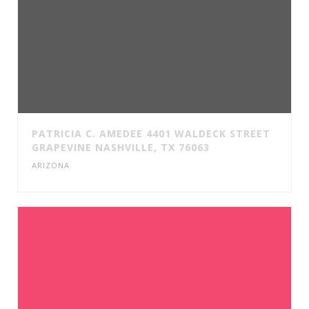
PATRICIA C. AMEDEE 4401 WALDECK STREET
GRAPEVINE NASHVILLE, TX 76063
ARIZONA