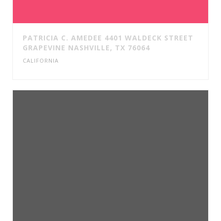
PATRICIA C. AMEDEE 4401 WALDECK STREET
GRAPEVINE NASHVILLE, TX 76064
CALIFORNIA